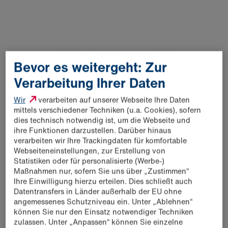
„ARTiBack ist eine hervorragende Ergänzung zu unserer
bereits bestehenden Backwarenproduktion, die wir sehr
erfolgreich in den vergangenen zehn Jahren aufgebaut
haben. Wir werden auf dieser Basis die Erfolgsgeschichte
Bevor es weitergeht: Zur
der ARTiBack langfristig unter dem Dach der Schwarz
Produktion fortschreiben,“ so Aldenkott abschließend.
Verarbeitung Ihrer Daten
Wir
verarbeiten auf unserer Webseite Ihre Daten
Weitere Informationen zur Schwarz Produktion finden Sie
mittels verschiedener Techniken (u.a. Cookies), sofern
hier
.
dies technisch notwendig ist, um die Webseite und
ihre Funktionen darzustellen. Darüber hinaus
verarbeiten wir Ihre Trackingdaten für komfortable
Webseiteneinstellungen, zur Erstellung von
Statistiken oder für personalisierte (Werbe-)
Maßnahmen nur, sofern Sie uns über „Zustimmen“
Ihre Einwilligung hierzu erteilen. Dies schließt auch
Datentransfers in Länder außerhalb der EU ohne
angemessenes Schutzniveau ein. Unter „Ablehnen“
09.11.2023: Schwarz Produktion erwirbt
können Sie nur den Einsatz notwendiger Techniken
ARTiBack GmbH in Halle (Saale)
(89 KB)
zulassen. Unter „Anpassen“ können Sie einzelne