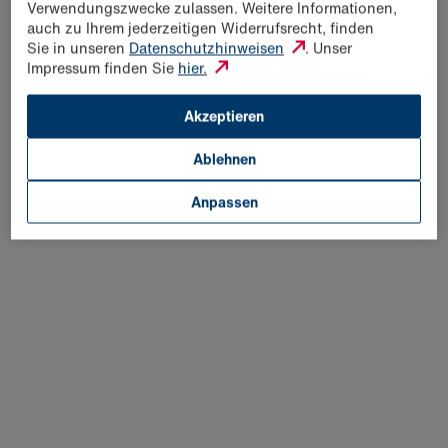
Verwendungszwecke zulassen. Weitere Informationen,
auch zu Ihrem jederzeitigen Widerrufsrecht, finden
PRESSEKONTAKT
Sie in unseren
Datenschutzhinweisen
. Unser
Impressum finden Sie
hier.
(im Anliegen bitte
Presse
auswählen)
KONTAKTFORMULAR
Akzeptieren
Ablehnen
Anpassen
Unsere Presseinformationen