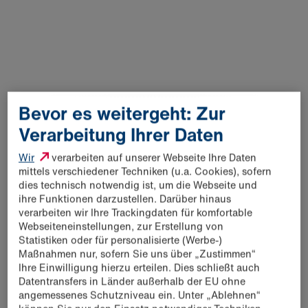
die Stadtverwaltung,“ so Jörg Aldenkott abschließend.
Über das Ausbauprojekt
Geplant ist eine deutliche Erweiterung der bestehenden
Produktionsanlagen. Zusätzlich zu den beiden bereits
vorhandenen Backlinien wird ein neues Produktionsgebäude
Bevor es weitergeht: Zur
auf zwei Ebenen errichtet, das Platz für weitere Anlagen
bietet. Außerdem ist ein neues, automatisiertes Tiefkühl-
Verarbeitung Ihrer Daten
Hochregallager mit rund 60.000 Paletten-Stellplätzen
Wir
verarbeiten auf unserer Webseite Ihre Daten
geplant. Modernste Kühlsysteme werden eine hohe
mittels verschiedener Techniken (u.a. Cookies), sofern
Energieeffizienz gewährleisten und der gesamte Standort
dies technisch notwendig ist, um die Webseite und
wird vollständig mit Grünstrom versorgt.
ihre Funktionen darzustellen. Darüber hinaus
verarbeiten wir Ihre Trackingdaten für komfortable
Im Zentrum des Ausbauprojekts sollen die heutigen und
Webseiteneinstellungen, zur Erstellung von
zukünftigen Mitarbeiterinnen und Mitarbeiter stehen. Ein
Statistiken oder für personalisierte (Werbe-)
modernes Arbeitsumfeld und wertschätzende
Maßnahmen nur, sofern Sie uns über „Zustimmen“
Arbeitsbedingungen entsprechen der Unternehmenskultur
Ihre Einwilligung hierzu erteilen. Dies schließt auch
der Schwarz Produktion. Die Bonback Halle (Saale) bietet
Datentransfers in Länder außerhalb der EU ohne
sichere Arbeitsplätze mit spannenden Perspektiven. In
angemessenes Schutzniveau ein. Unter „Ablehnen“
Verbindung mit einer Vergütung nach Tarif, umfangreichen